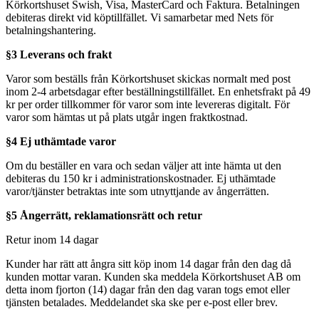
Körkortshuset Swish, Visa, MasterCard och Faktura. Betalningen
debiteras direkt vid köptillfället. Vi samarbetar med Nets för
betalningshantering.
§3 Leverans och frakt
Varor som beställs från Körkortshuset skickas normalt med post
inom 2-4 arbetsdagar efter beställningstillfället. En enhetsfrakt på 49
kr per order tillkommer för varor som inte levereras digitalt. För
varor som hämtas ut på plats utgår ingen fraktkostnad.
§4 Ej uthämtade varor
Om du beställer en vara och sedan väljer att inte hämta ut den
debiteras du 150 kr i administrationskostnader. Ej uthämtade
varor/tjänster betraktas inte som utnyttjande av ångerrätten.
§5 Ångerrätt, reklamationsrätt och retur
Retur inom 14 dagar
Kunder har rätt att ångra sitt köp inom 14 dagar från den dag då
kunden mottar varan. Kunden ska meddela Körkortshuset AB om
detta inom fjorton (14) dagar från den dag varan togs emot eller
tjänsten betalades. Meddelandet ska ske per e-post eller brev.