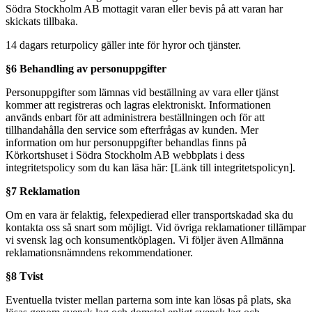
Södra Stockholm AB mottagit varan eller bevis på att varan har
skickats tillbaka.
14 dagars returpolicy gäller inte för hyror och tjänster.
§6 Behandling av personuppgifter
Personuppgifter som lämnas vid beställning av vara eller tjänst
kommer att registreras och lagras elektroniskt. Informationen
används enbart för att administrera beställningen och för att
tillhandahålla den service som efterfrågas av kunden. Mer
information om hur personuppgifter behandlas finns på
Körkortshuset i Södra Stockholm AB webbplats i dess
integritetspolicy som du kan läsa här: [Länk till integritetspolicyn].
§7 Reklamation
Om en vara är felaktig, felexpedierad eller transportskadad ska du
kontakta oss så snart som möjligt. Vid övriga reklamationer tillämpar
vi svensk lag och konsumentköplagen. Vi följer även Allmänna
reklamationsnämndens rekommendationer.
§8 Tvist
Eventuella tvister mellan parterna som inte kan lösas på plats, ska