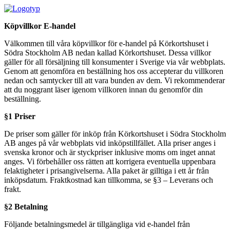
Köpvillkor E-handel
Välkommen till våra köpvillkor för e-handel på Körkortshuset i
Södra Stockholm AB nedan kallad Körkortshuset. Dessa villkor
gäller för all försäljning till konsumenter i Sverige via vår webbplats.
Genom att genomföra en beställning hos oss accepterar du villkoren
nedan och samtycker till att vara bunden av dem. Vi rekommenderar
att du noggrant läser igenom villkoren innan du genomför din
beställning.
§1 Priser
De priser som gäller för inköp från Körkortshuset i Södra Stockholm
AB anges på vår webbplats vid inköpstillfället. Alla priser anges i
svenska kronor och är styckpriser inklusive moms om inget annat
anges. Vi förbehåller oss rätten att korrigera eventuella uppenbara
felaktigheter i prisangivelserna. Alla paket är gilltiga i ett år från
inköpsdatum. Fraktkostnad kan tillkomma, se §3 – Leverans och
frakt.
§2 Betalning
Följande betalningsmedel är tillgängliga vid e-handel från