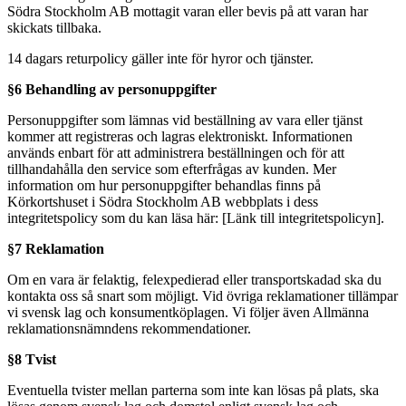
Södra Stockholm AB mottagit varan eller bevis på att varan har
skickats tillbaka.
14 dagars returpolicy gäller inte för hyror och tjänster.
§6 Behandling av personuppgifter
Personuppgifter som lämnas vid beställning av vara eller tjänst
kommer att registreras och lagras elektroniskt. Informationen
används enbart för att administrera beställningen och för att
tillhandahålla den service som efterfrågas av kunden. Mer
information om hur personuppgifter behandlas finns på
Körkortshuset i Södra Stockholm AB webbplats i dess
integritetspolicy som du kan läsa här: [Länk till integritetspolicyn].
§7 Reklamation
Om en vara är felaktig, felexpedierad eller transportskadad ska du
kontakta oss så snart som möjligt. Vid övriga reklamationer tillämpar
vi svensk lag och konsumentköplagen. Vi följer även Allmänna
reklamationsnämndens rekommendationer.
§8 Tvist
Eventuella tvister mellan parterna som inte kan lösas på plats, ska