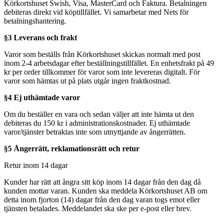
Körkortshuset Swish, Visa, MasterCard och Faktura. Betalningen
debiteras direkt vid köptillfället. Vi samarbetar med Nets för
betalningshantering.
§3 Leverans och frakt
Varor som beställs från Körkortshuset skickas normalt med post
inom 2-4 arbetsdagar efter beställningstillfället. En enhetsfrakt på 49
kr per order tillkommer för varor som inte levereras digitalt. För
varor som hämtas ut på plats utgår ingen fraktkostnad.
§4 Ej uthämtade varor
Om du beställer en vara och sedan väljer att inte hämta ut den
debiteras du 150 kr i administrationskostnader. Ej uthämtade
varor/tjänster betraktas inte som utnyttjande av ångerrätten.
§5 Ångerrätt, reklamationsrätt och retur
Retur inom 14 dagar
Kunder har rätt att ångra sitt köp inom 14 dagar från den dag då
kunden mottar varan. Kunden ska meddela Körkortshuset AB om
detta inom fjorton (14) dagar från den dag varan togs emot eller
tjänsten betalades. Meddelandet ska ske per e-post eller brev.