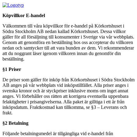
Köpvillkor E-handel
Välkommen till våra köpvillkor för e-handel på Körkortshuset i
Södra Stockholm AB nedan kallad Körkortshuset. Dessa villkor
gäller för all försäljning till konsumenter i Sverige via vår webbplats.
Genom att genomföra en beställning hos oss accepterar du villkoren
nedan och samtycker till att vara bunden av dem. Vi rekommenderar
att du noggrant läser igenom villkoren innan du genomför din
beställning.
§1 Priser
De priser som gäller för inköp från Körkortshuset i Södra Stockholm
AB anges på vår webbplats vid inköpstillfället. Alla priser anges i
svenska kronor och är styckpriser inklusive moms om inget annat
anges. Vi förbehåller oss rätten att korrigera eventuella uppenbara
felaktigheter i prisangivelserna. Alla paket är gilltiga i ett år från
inköpsdatum. Fraktkostnad kan tillkomma, se §3 – Leverans och
frakt.
§2 Betalning
Följande betalningsmedel är tillgängliga vid e-handel från