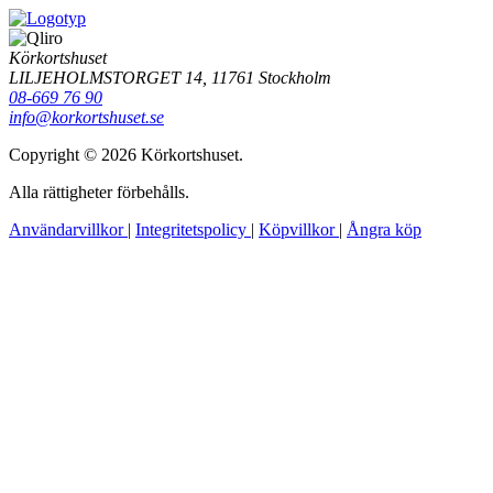
Körkortshuset
LILJEHOLMSTORGET 14, 11761 Stockholm
08-669 76 90
info@korkortshuset.se
Copyright © 2026 Körkortshuset.
Alla rättigheter förbehålls.
Användarvillkor
|
Integritetspolicy
|
Köpvillkor
|
Ångra köp